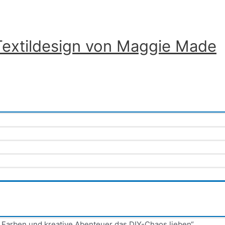
Textildesign von Maggie Made
 Farben und kreative Abenteuer das DIY-Chaos lieben“